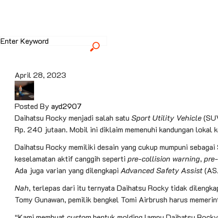
April 28, 2023
Posted By
ayd2907
Daihatsu Rocky menjadi salah satu
Sport Utility Vehicle
(SUV
Rp. 240 jutaan. Mobil ini diklaim memenuhi kandungan lokal 
Daihatsu Rocky memiliki desain yang cukup mumpuni sebagai SU
keselamatan aktif canggih seperti
pre-collision warning
,
pre-
Ada juga varian yang dilengkapi
Advanced Safety Assist
(ASA
Nah
, terlepas dari itu ternyata Daihatsu Rocky tidak dilengka
Tomy Gunawan, pemilik bengkel Tomi Airbrush harus memerin
“Kami membuat
custom
bentuk molding lampu Daihatsu Rocky 