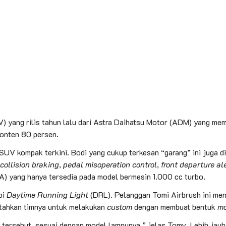
) yang rilis tahun lalu dari Astra Daihatsu Motor (ADM) yang mem
konten 80 persen.
V kompak terkini. Bodi yang cukup terkesan “garang” ini juga dil
collision braking
,
pedal misoperation control
,
front departure al
) yang hanya tersedia pada model bermesin 1.000 cc turbo.
pi
Daytime Running Light
(DRL). Pelanggan Tomi Airbrush ini men
tahkan timnya untuk melakukan
custom
dengan membuat bentuk
mo
tersebut, sesuai dengan model lampunya,” jelas Tomy. Lebih jau