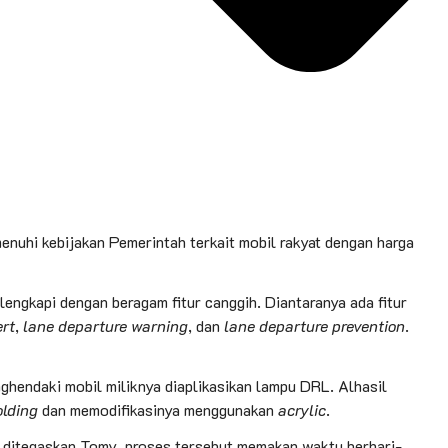
enuhi kebijakan Pemerintah terkait mobil rakyat dengan harga
engkapi dengan beragam fitur canggih. Diantaranya ada fitur
ert
,
lane departure warning
, dan
lane departure prevention
.
ghendaki mobil miliknya diaplikasikan lampu DRL. Alhasil
lding
dan memodifikasinya menggunakan
acrylic
.
h ditegaskan Tomy, proses tersebut memakan waktu berhari-