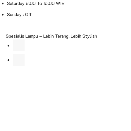
Saturday 8:00 To 16:00 WIB
Sunday : Off
Spesialis Lampu – Lebih Terang, Lebih Stylish
Jl. Kebon Raya No.103, RT.2/RW.2, Duri Kepa, Kec. Kb.
Jeruk, Kota Jakarta Barat, Daerah Khusus Ibukota
Jakarta 11510