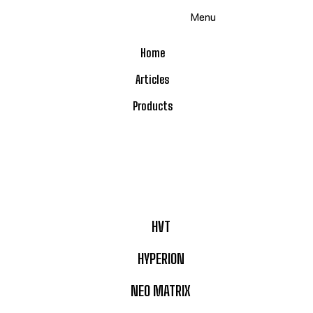
Skip
Menu
to
content
Home
Articles
Products
HVT
HYPERION
NEO MATRIX