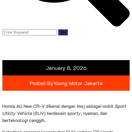
January 8, 2026
Posted By
Yoong Motor Jakarta
Honda All New CR-V dikenal dengan imej sebagai mobil
Sport
Utility Vehicle
(SUV) berdesain
sporty
, nyaman, dan
berteknologi canggih.
Kehadiran generasi keenam dari SUV andalan PT Honda