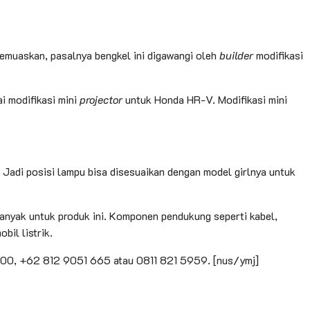
memuaskan, pasalnya bengkel ini digawangi oleh
builder
modifikasi
 modifikasi mini
projector
untuk Honda HR-V. Modifikasi mini
 Jadi posisi lampu bisa disesuaikan dengan model girlnya untuk
anyak untuk produk ini. Komponen pendukung seperti kabel,
il listrik.
00 800, +62 812 9051 665 atau 0811 821 5959. [nus/ymj]