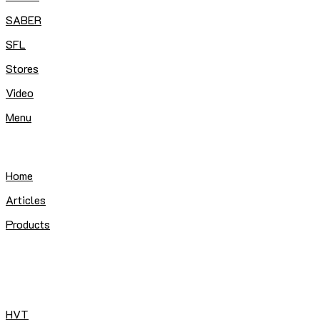
SABER
SFL
Stores
Video
Menu
Home
Articles
Products
HVT