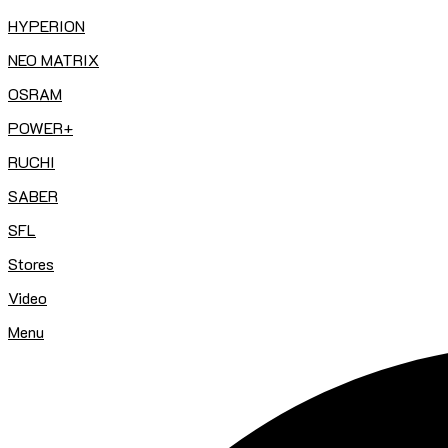
HYPERION
NEO MATRIX
OSRAM
POWER+
RUCHI
SABER
SFL
Stores
Video
Menu