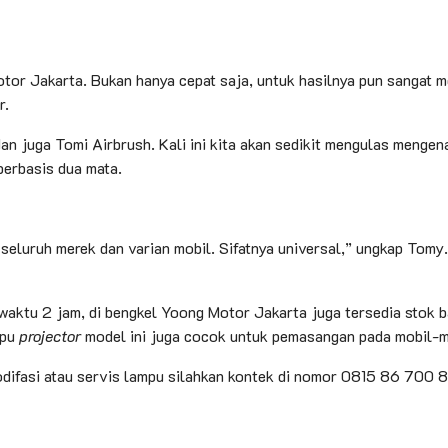
otor Jakarta. Bukan hanya cepat saja, untuk hasilnya pun sangat 
r.
juga Tomi Airbrush. Kali ini kita akan sedikit mengulas mengenai
erbasis dua mata.
seluruh merek dan varian mobil. Sifatnya universal,” ungkap Tomy.
aktu 2 jam, di bengkel Yoong Motor Jakarta juga tersedia stok b
mpu
projector
model ini juga cocok untuk pemasangan pada mobil-mob
g modifasi atau servis lampu silahkan kontek di nomor 0815 86 7