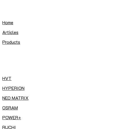
Skip
to
content
Home
Articles
Products
HVT
HYPERION
NEO MATRIX
OSRAM
POWER+
RUCHI