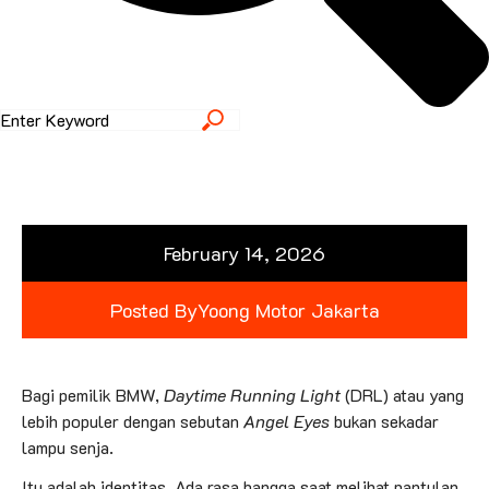
February 14, 2026
Posted By
Yoong Motor Jakarta
Bagi pemilik BMW,
Daytime Running Light
(DRL) atau yang
lebih populer dengan sebutan
Angel Eyes
bukan sekadar
lampu senja.
Itu adalah identitas. Ada rasa bangga saat melihat pantulan