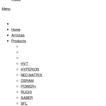
Menu
Home
Articles
Products
HVT
HYPERION
NEO MATRIX
OSRAM
POWER+
RUCHI
SABER
SFL