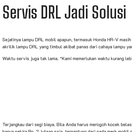
Servis DRL Jadi Solusi
Sejatinya lampu DRL mobil apapun, termasuk Honda HR-V masih da
akrilik lampu DRL yang timbul akibat panas dari cahaya lampu ya
Waktu servis juga tak lama. “Kami memerlukan waktu kurang lebih
Terjangkau dari segi biaya. Bila Anda harus merogoh kocek bela
hanya sekira Rp. 2 jutaan saja, tergantung dari pada merk mobi