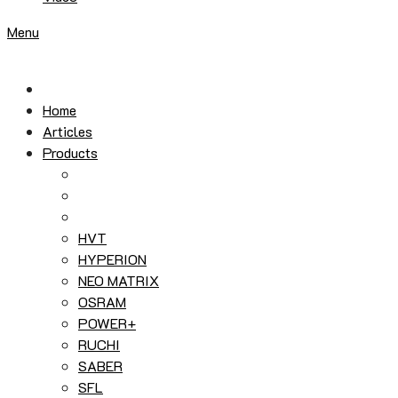
Menu
Home
Articles
Products
HVT
HYPERION
NEO MATRIX
OSRAM
POWER+
RUCHI
SABER
SFL