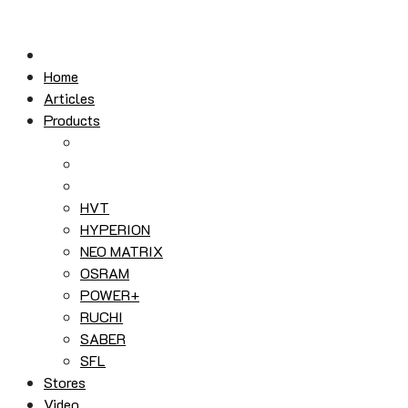
Skip
to
content
Home
Articles
Products
HVT
HYPERION
NEO MATRIX
OSRAM
POWER+
RUCHI
SABER
SFL
Stores
Video