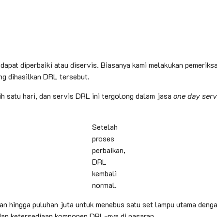
pat diperbaiki atau diservis. Biasanya kami melakukan pemeriksa
ng dihasilkan DRL tersebut.
 satu hari, dan servis DRL ini tergolong dalam jasa
one day serv
Setelah
proses
perbaikan,
DRL
kembali
normal.
san hingga puluhan juta untuk menebus satu set lampu utama deng
l dan ketersediaan komponen DRL-nya di pasaran.