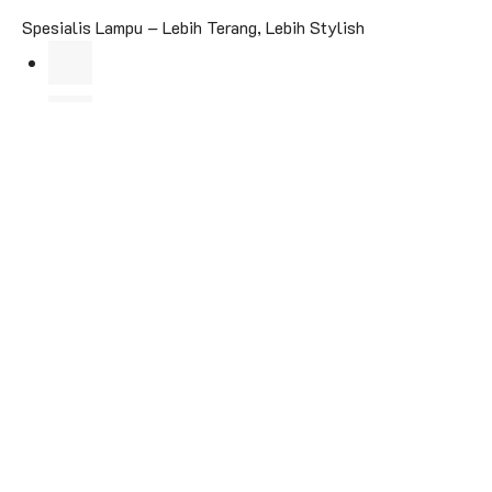
Spesialis Lampu – Lebih Terang, Lebih Stylish
Jl. Kebon Raya No.103, RT.2/RW.2, Duri Kepa, Kec. Kb.
Jeruk, Kota Jakarta Barat, Daerah Khusus Ibukota
Jakarta 11510
info.yoongmotorjakarta@gmail.com
0815 86 700 800