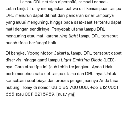
Lampu DRL setelah diperbaiki, kembali normal.
Lebih lanjut Tomy menegaskan bahwa ciri kemampuan lampu
DRL menurun dapat dilihat dari pancaran sinar lampunya
yang mulai menguning, hingga pada saat-saat tertentu dapat
mati dengan sendirinya. Penyebab utama lampu DRL
menguning atau mati karena
ring light
lampu DRL tersebut
sudah tidak berfungsi baik.
Di bengkel Yoong Motor Jakarta, lampu DRL tersebut dapat
diservis, hingga ganti lampu
Light Emitting Diode
(LED)-
nya. Cara atau tips ini jauh lebih terjangkau, Anda tidak
perlu menebus satu set lampu utama dan DRL-nya. Untuk
konsultasi soal biaya dan proses pengerjaannya Anda bisa
hubungi Tomy di nomor 0815 86 700 800, +62 812 9051
665 atau 0811 821 5959. [nus/ymj]