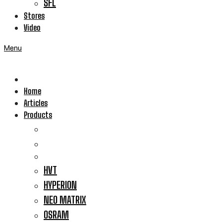
SFL
Stores
Video
Menu
Home
Articles
Products
HVT
HYPERION
NEO MATRIX
OSRAM