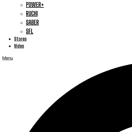
POWER+
RUCHI
SABER
SFL
Stores
Video
Menu