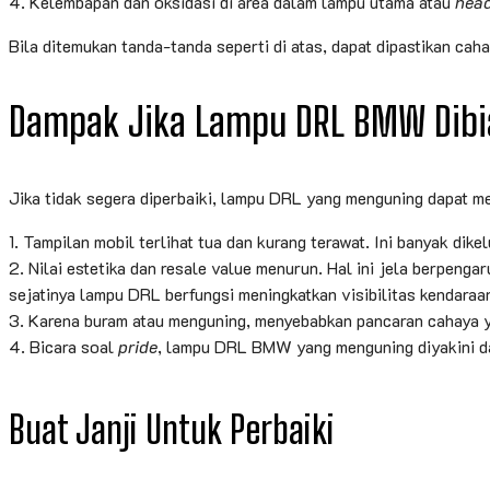
4. Kelembapan dan oksidasi di area dalam lampu utama atau
hea
Bila ditemukan tanda-tanda seperti di atas, dapat dipastikan cah
Dampak Jika Lampu DRL BMW Dib
Jika tidak segera diperbaiki, lampu DRL yang menguning dapat m
1. Tampilan mobil terlihat tua dan kurang terawat. Ini banyak di
2. Nilai estetika dan resale value menurun. Hal ini jela berpenga
sejatinya lampu DRL berfungsi meningkatkan visibilitas kendaraan 
3. Karena buram atau menguning, menyebabkan pancaran cahaya ya
4. Bicara soal
pride
, lampu DRL BMW yang menguning diyakini da
Buat Janji Untuk Perbaiki