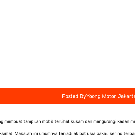
Posted By
Yoong Motor Jakart
g membuat tampilan mobil terlihat kusam dan mengurangi kesan m
ksimal. Masalah ini umumnya terjadi akibat usia pakai, sering terpa