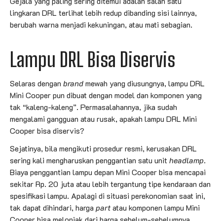
Gejala yang paling sering ditemui adalah salah satu
lingkaran DRL terlihat lebih redup dibanding sisi lainnya,
berubah warna menjadi kekuningan, atau mati sebagian.
Lampu DRL Bisa Diservis
Selaras dengan
brand
mewah yang diusungnya, lampu DRL
Mini Cooper pun dibuat dengan model dan komponen yang
tak “kaleng-kaleng”. Permasalahannya, jika sudah
mengalami gangguan atau rusak, apakah lampu DRL Mini
Cooper bisa diservis?
Sejatinya, bila mengikuti prosedur resmi, kerusakan DRL
sering kali mengharuskan penggantian satu unit
headlamp
.
Biaya penggantian lampu depan Mini Cooper bisa mencapai
sekitar Rp. 20 juta atau lebih tergantung tipe kendaraan dan
spesifikasi lampu. Apalagi di situasi perekonomian saat ini,
tak dapat dihindari, harga
part
atau komponen lampu Mini
Cooper bisa melonjak dari harga sebelum-sebelumnya.