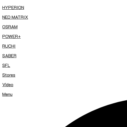
HYPERION
NEO MATRIX
OSRAM
POWER+
RUCHI
SABER
SFL
Stores
Video
Menu