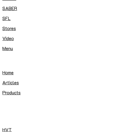
SABER
SFL
Stores
Video
Menu
Home
Articles
Products
HVT