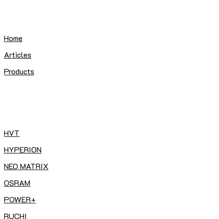
Skip
to
content
Home
Articles
Products
HVT
HYPERION
NEO MATRIX
OSRAM
POWER+
RUCHI