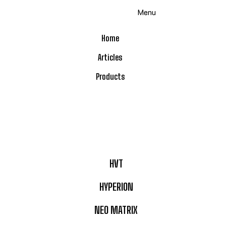
Skip
Menu
to
content
Home
Articles
Products
HVT
HYPERION
NEO MATRIX