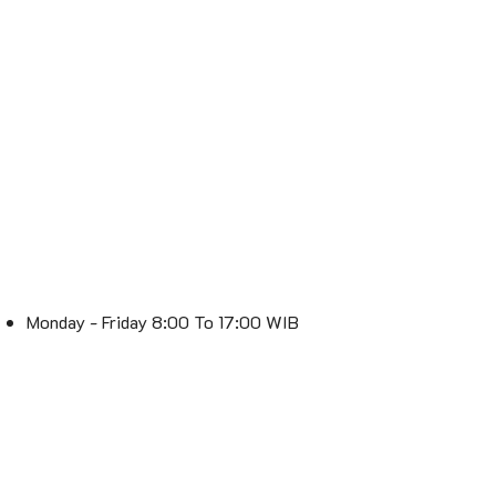
Monday - Friday 8:00 To 17:00 WIB
Saturday 8:00 To 16:00 WIB
Sunday : Off
Spesialis Lampu – Lebih Terang, Lebih Stylish