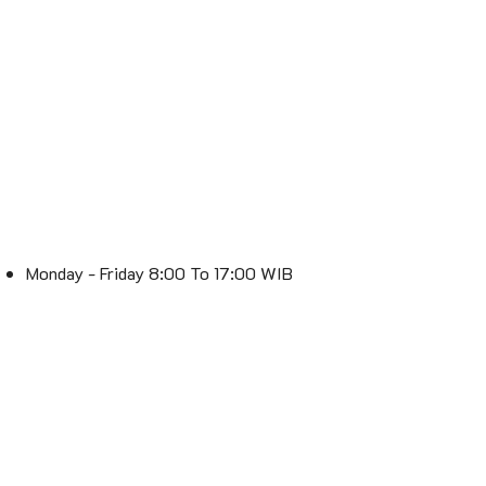
Monday - Friday 8:00 To 17:00 WIB
Saturday 8:00 To 16:00 WIB
Sunday : Off
Spesialis Lampu – Lebih Terang, Lebih Stylish