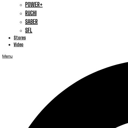
POWER+
RUCHI
SABER
SFL
Stores
Video
Menu