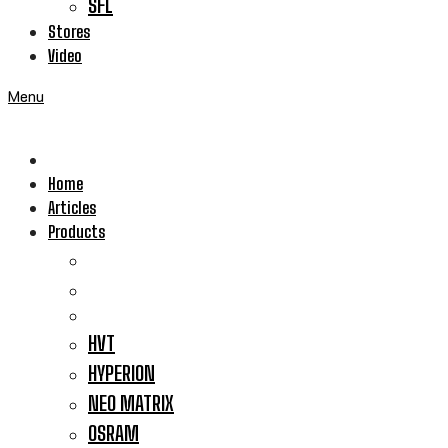
SFL
Stores
Video
Menu
Home
Articles
Products
HVT
HYPERION
NEO MATRIX
OSRAM