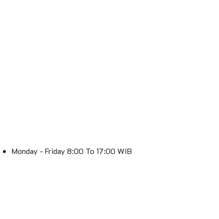
Monday - Friday 8:00 To 17:00 WIB
Saturday 8:00 To 16:00 WIB
Sunday : Off