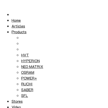
Skip
to
content
Home
Articles
Products
HVT
HYPERION
NEO MATRIX
OSRAM
POWER+
RUCHI
SABER
SFL
Stores
Video