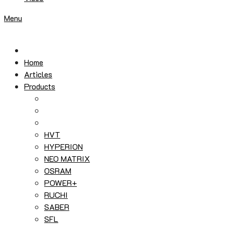
Menu
Home
Articles
Products
HVT
HYPERION
NEO MATRIX
OSRAM
POWER+
RUCHI
SABER
SFL