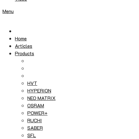
Menu
Home
Articles
Products
HVT
HYPERION
NEO MATRIX
OSRAM
POWER+
RUCHI
SABER
SFL