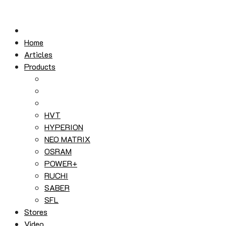
Skip
to
content
Home
Articles
Products
HVT
HYPERION
NEO MATRIX
OSRAM
POWER+
RUCHI
SABER
SFL
Stores
Video