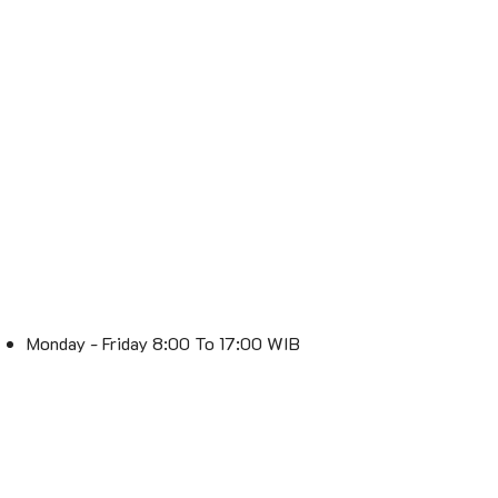
Monday - Friday 8:00 To 17:00 WIB
Saturday 8:00 To 16:00 WIB
Sunday : Off