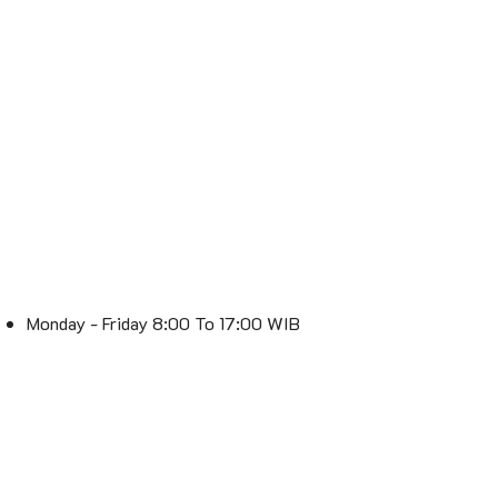
Monday - Friday 8:00 To 17:00 WIB
Saturday 8:00 To 16:00 WIB
Sunday : Off
Spesialis Lampu – Lebih Terang, Lebih Stylish