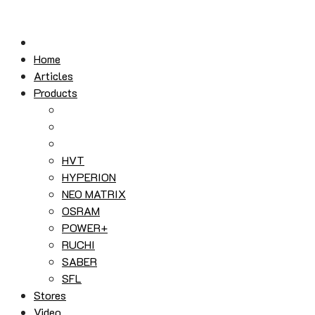
Skip
to
content
Home
Articles
Products
HVT
HYPERION
NEO MATRIX
OSRAM
POWER+
RUCHI
SABER
SFL
Stores
Video