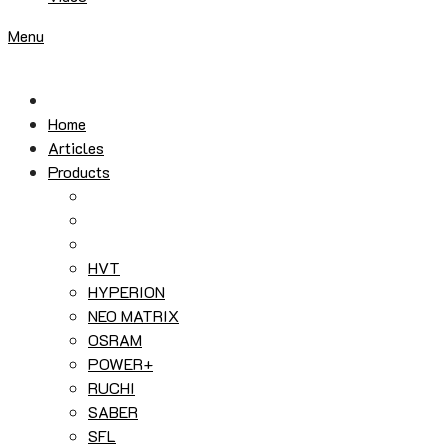
Menu
Home
Articles
Products
HVT
HYPERION
NEO MATRIX
OSRAM
POWER+
RUCHI
SABER
SFL