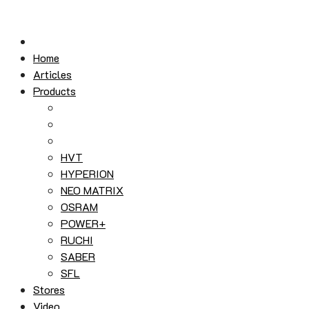
Skip
to
content
Home
Articles
Products
HVT
HYPERION
NEO MATRIX
OSRAM
POWER+
RUCHI
SABER
SFL
Stores
Video