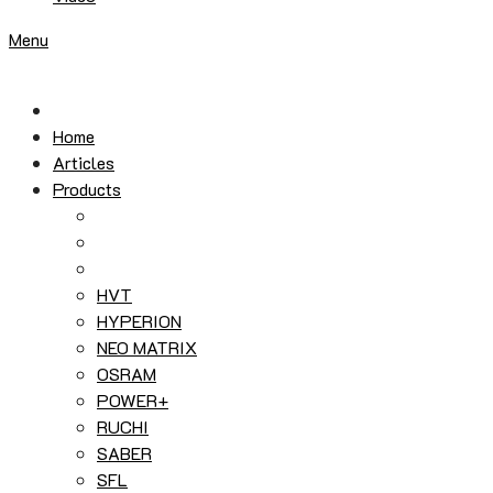
Menu
Home
Articles
Products
HVT
HYPERION
NEO MATRIX
OSRAM
POWER+
RUCHI
SABER
SFL