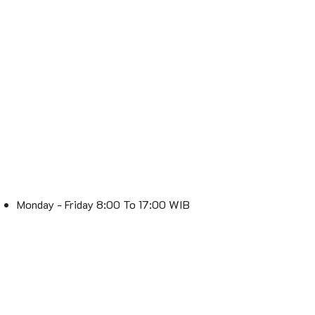
Monday - Friday 8:00 To 17:00 WIB
Saturday 8:00 To 16:00 WIB
Sunday : Off
Spesialis Lampu – Lebih Terang, Lebih Stylish