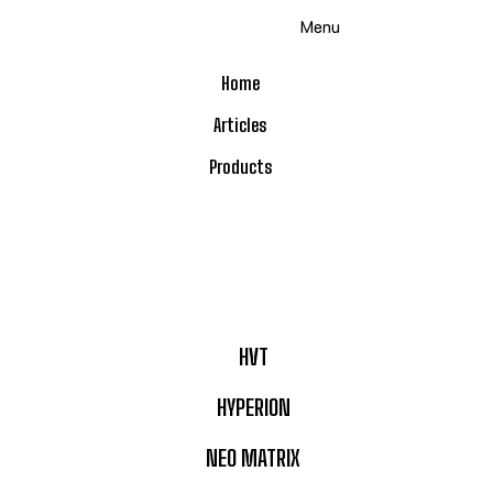
Skip
Menu
to
content
Home
Articles
Products
HVT
HYPERION
NEO MATRIX