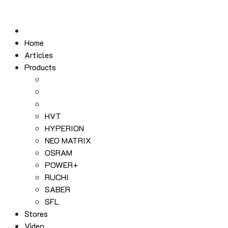
Skip
to
content
Home
Articles
Products
HVT
HYPERION
NEO MATRIX
OSRAM
POWER+
RUCHI
SABER
SFL
Stores
Video