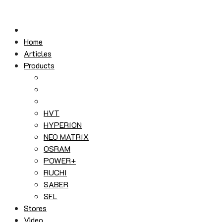
Skip
to
content
Home
Articles
Products
HVT
HYPERION
NEO MATRIX
OSRAM
POWER+
RUCHI
SABER
SFL
Stores
Video