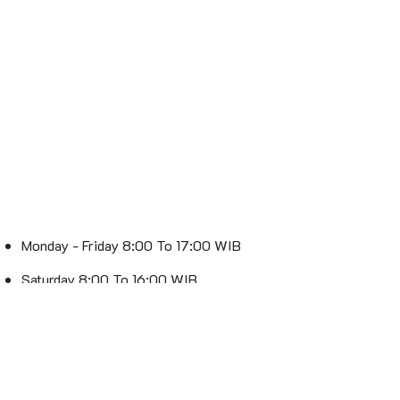
Monday - Friday 8:00 To 17:00 WIB
Saturday 8:00 To 16:00 WIB
Sunday : Off
Spesialis Lampu – Lebih Terang, Lebih Stylish