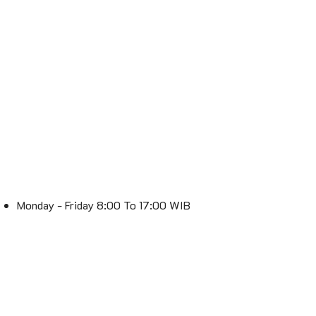
Monday - Friday 8:00 To 17:00 WIB
Saturday 8:00 To 16:00 WIB
Sunday : Off
Spesialis Lampu – Lebih Terang, Lebih Stylish