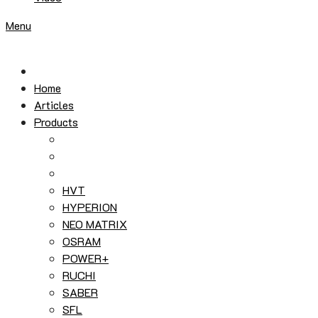
Menu
Home
Articles
Products
HVT
HYPERION
NEO MATRIX
OSRAM
POWER+
RUCHI
SABER
SFL