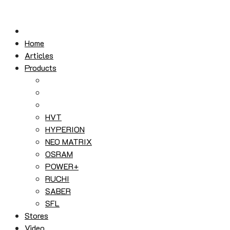
Skip
to
content
Home
Articles
Products
HVT
HYPERION
NEO MATRIX
OSRAM
POWER+
RUCHI
SABER
SFL
Stores
Video