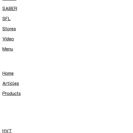
SABER
SFL
Stores
Video
Menu
Home
Articles
Products
HVT