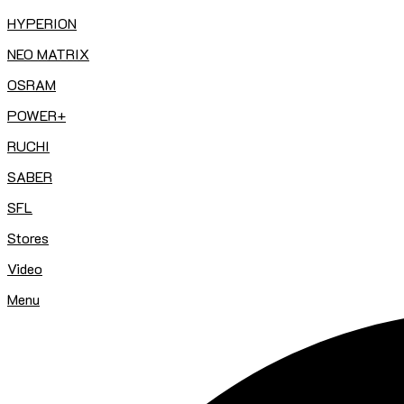
HYPERION
NEO MATRIX
OSRAM
POWER+
RUCHI
SABER
SFL
Stores
Video
Menu