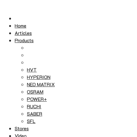
Skip
to
content
Home
Articles
Products
HVT
HYPERION
NEO MATRIX
OSRAM
POWER+
RUCHI
SABER
SFL
Stores
Video