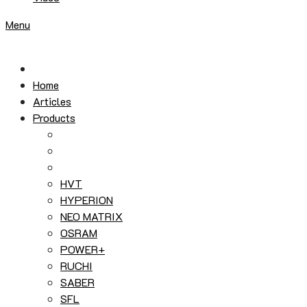
Menu
Home
Articles
Products
HVT
HYPERION
NEO MATRIX
OSRAM
POWER+
RUCHI
SABER
SFL