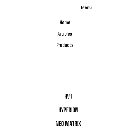
Skip
Menu
to
content
Home
Articles
Products
HVT
HYPERION
NEO MATRIX