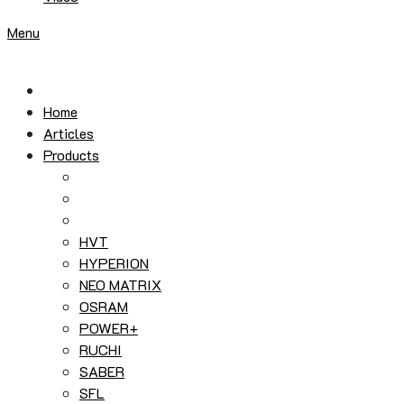
Menu
Home
Articles
Products
HVT
HYPERION
NEO MATRIX
OSRAM
POWER+
RUCHI
SABER
SFL