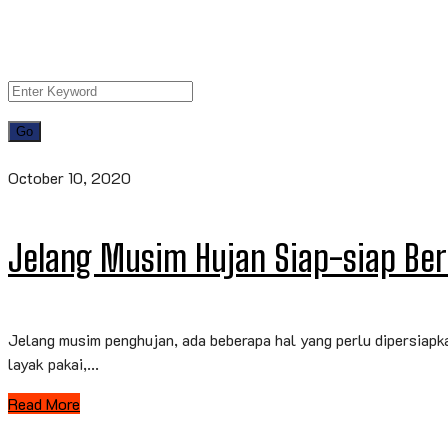
October 10, 2020
Jelang Musim Hujan Siap-siap Be
Jelang musim penghujan, ada beberapa hal yang perlu dipersiapk
layak pakai,...
Read More