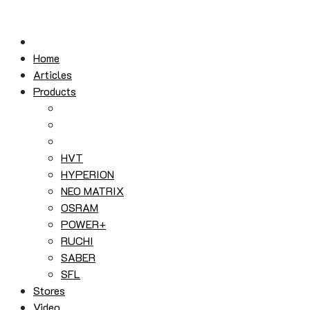
Skip
to
content
Home
Articles
Products
HVT
HYPERION
NEO MATRIX
OSRAM
POWER+
RUCHI
SABER
SFL
Stores
Video