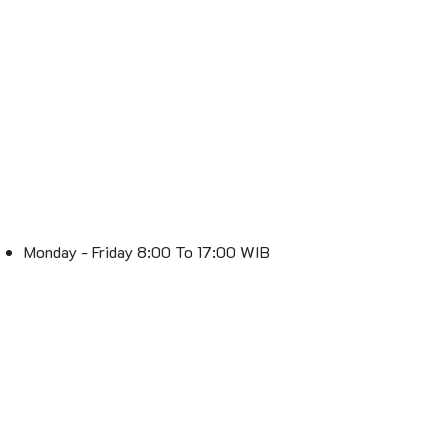
Monday - Friday 8:00 To 17:00 WIB
Saturday 8:00 To 16:00 WIB
Sunday : Off
Spesialis Lampu – Lebih Terang, Lebih Stylish