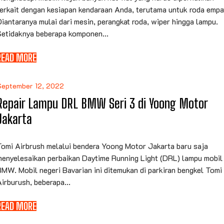
terkait dengan kesiapan kendaraan Anda, terutama untuk roda empa
iantaranya mulai dari mesin, perangkat roda, wiper hingga lampu.
Setidaknya beberapa komponen...
READ MORE
September 12, 2022
Repair Lampu DRL BMW Seri 3 di Yoong Motor
Jakarta
Tomi Airbrush melalui bendera Yoong Motor Jakarta baru saja
menyelesaikan perbaikan Daytime Running Light (DRL) lampu mobil
MW. Mobil negeri Bavarian ini ditemukan di parkiran bengkel Tomi
irburush, beberapa...
READ MORE