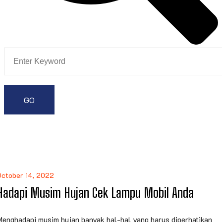
October 14, 2022
Hadapi Musim Hujan Cek Lampu Mobil Anda
Menghadapi musim hujan banyak hal-hal yang harus diperhatikan