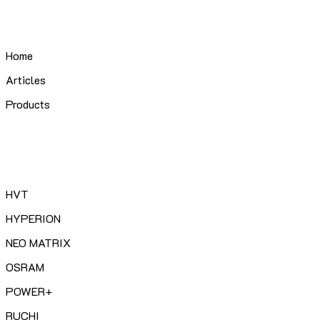
Skip
to
content
Home
Articles
Products
HVT
HYPERION
NEO MATRIX
OSRAM
POWER+
RUCHI