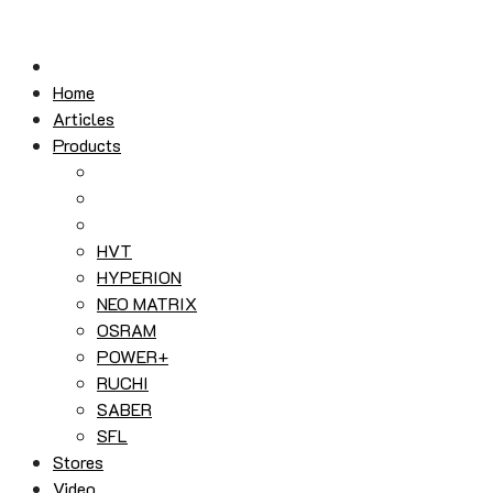
Skip
to
content
Home
Articles
Products
HVT
HYPERION
NEO MATRIX
OSRAM
POWER+
RUCHI
SABER
SFL
Stores
Video