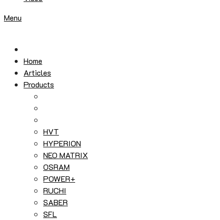
Menu
Home
Articles
Products
HVT
HYPERION
NEO MATRIX
OSRAM
POWER+
RUCHI
SABER
SFL