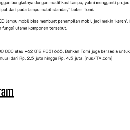
ggan bengkelnya dengan modifikasi lampu, yakni mengganti projec
 lipat dari pada lampu mobil standar,” beber Tomi.
D lampu mobil bisa membuat penampilan mobil jadi makin ‘keren’
 fungsi utama komponen tersebut.
700 800 atau +62 812 9051 665. Bahkan Tomi juga bersedia untuk 
imulai dari Rp. 2,5 juta hingga Rp. 4,5 juta. [nus/TA.com]
uram