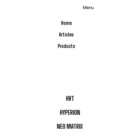
Skip
Menu
to
content
Home
Articles
Products
HVT
HYPERION
NEO MATRIX