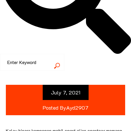
July 7, 2021
Posted By
Ayd2907
Kalau bicara komponen mobil
sport
alias
sportcar
memang