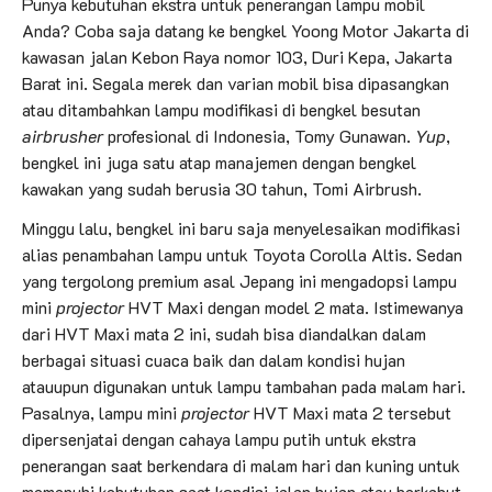
Punya kebutuhan ekstra untuk penerangan lampu mobil
Anda? Coba saja datang ke bengkel Yoong Motor Jakarta di
kawasan jalan Kebon Raya nomor 103, Duri Kepa, Jakarta
Barat ini. Segala merek dan varian mobil bisa dipasangkan
atau ditambahkan lampu modifikasi di bengkel besutan
airbrusher
profesional di Indonesia, Tomy Gunawan.
Yup
,
bengkel ini juga satu atap manajemen dengan bengkel
kawakan yang sudah berusia 30 tahun, Tomi Airbrush.
Minggu lalu, bengkel ini baru saja menyelesaikan modifikasi
alias penambahan lampu untuk Toyota Corolla Altis. Sedan
yang tergolong premium asal Jepang ini mengadopsi lampu
mini
projector
HVT Maxi dengan model 2 mata. Istimewanya
dari HVT Maxi mata 2 ini, sudah bisa diandalkan dalam
berbagai situasi cuaca baik dan dalam kondisi hujan
atauupun digunakan untuk lampu tambahan pada malam hari.
Pasalnya, lampu mini
projector
HVT Maxi mata 2 tersebut
dipersenjatai dengan cahaya lampu putih untuk ekstra
penerangan saat berkendara di malam hari dan kuning untuk
memenuhi kebutuhan saat kondisi jalan hujan atau berkabut.