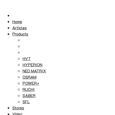
Skip
to
content
Home
Articles
Products
HVT
HYPERION
NEO MATRIX
OSRAM
POWER+
RUCHI
SABER
SFL
Stores
Video