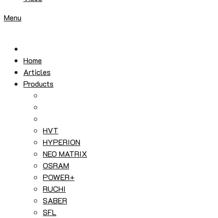
Menu
Home
Articles
Products
HVT
HYPERION
NEO MATRIX
OSRAM
POWER+
RUCHI
SABER
SFL