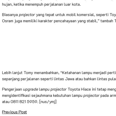
hujan, ketika menempuh perjalanan luar kota.
Biasanya
projector
yang tepat untuk mobil komersial, seperti To
Osram juga memiliki karakter pencahayaan yang stabil,” tambah 
Lebih lanjut Tomy menambahkan, “Ketahanan lampu menjadi pertim
sepanjang perjalanan seperti lintas Jawa atau bahkan lintas pula
Pengerjaan
upgrade
lampu
projector
Toyota Hiace ini tetap me
mengidentifikasi sejauhmana kebutuhan lampu
projector
pada arm
atau 0811 821 5959. [nus/ymj]
Previous Post