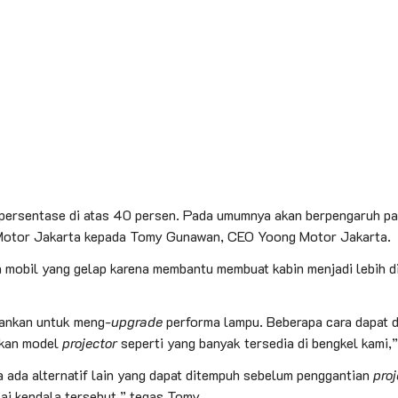
persentase di atas 40 persen. Pada umumnya akan berpengaruh pa
ng Motor Jakarta kepada Tomy Gunawan, CEO Yoong Motor Jakarta.
 mobil yang gelap karena membantu membuat kabin menjadi lebih d
rankan untuk meng-
upgrade
performa lampu. Beberapa cara dapat di
kan model
projector
seperti yang banyak tersedia di bengkel kami,
a ada alternatif lain yang dapat ditempuh sebelum penggantian
proj
ai kendala tersebut,” tegas Tomy.