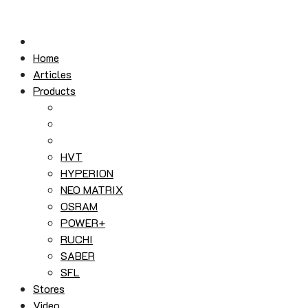
Skip
to
content
Home
Articles
Products
HVT
HYPERION
NEO MATRIX
OSRAM
POWER+
RUCHI
SABER
SFL
Stores
Video