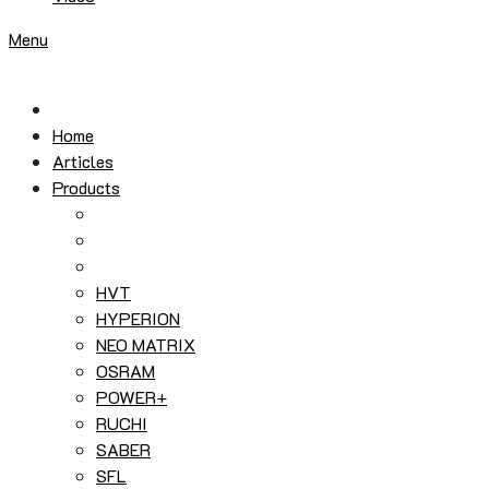
Menu
Home
Articles
Products
HVT
HYPERION
NEO MATRIX
OSRAM
POWER+
RUCHI
SABER
SFL