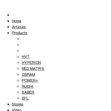
Skip
to
content
Home
Articles
Products
HVT
HYPERION
NEO MATRIX
OSRAM
POWER+
RUCHI
SABER
SFL
Stores
Video