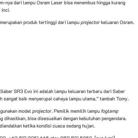
am
-nya dari lampu Osram Laser bisa menembus hingga kurang
inci.
 merupakan produk tertinggi dari lampu
projector
keluaran Osram.
Saber SR3 Evo ini adalah lampu keluaran terbaru dari Saber
ah sangat baik menyerupai cahaya lampu utama,” tambah Tomy.
ggunakan model
projector
. Pemilik memilih lampu
foglamp
ng dihasilkan, bisa disesuaikan dengan kebutuhan pengendara.
 diandalkan ketika kondisi cuaca sedang hujan.
800, +62 812 9051 665 atau 0811 821 5959. [nus/ymj]