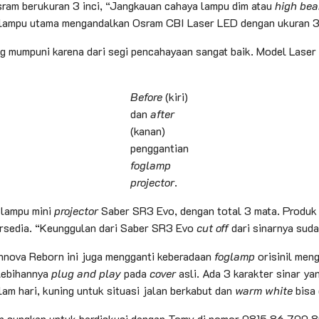
ram berukuran 3 inci, “Jangkauan cahaya lampu dim atau
high be
i lampu utama mengandalkan Osram CBI Laser LED dengan ukuran 3 
g mumpuni karena dari segi pencahayaan sangat baik. Model Laser
Before
(kiri)
dan
after
(kanan)
penggantian
foglamp
projector
.
 lampu mini
projector
Saber SR3 Evo, dengan total 3 mata. Produk 
tersedia. “Keunggulan dari Saber SR3 Evo
cut off
dari sinarnya sud
Innova Reborn ini juga mengganti keberadaan
foglamp
orisinil men
elebihannya
plug and play
pada
cover
asli. Ada 3 karakter sinar ya
m hari, kuning untuk situasi jalan berkabut dan
warm white
bisa
an sungkan untuk berdiskusi dengan Tomy di nomor 0815 86 700 