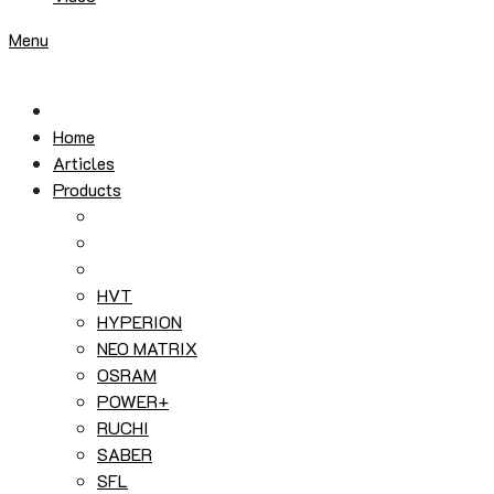
Menu
Home
Articles
Products
HVT
HYPERION
NEO MATRIX
OSRAM
POWER+
RUCHI
SABER
SFL