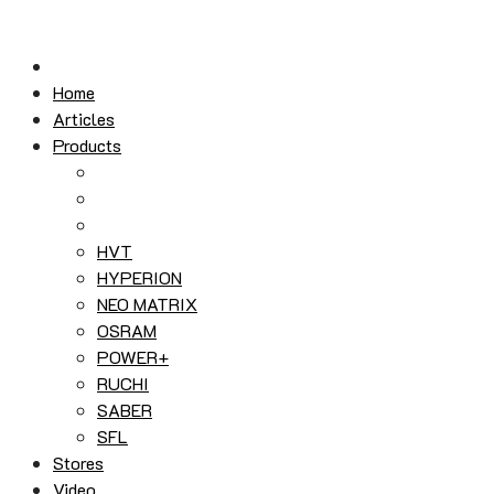
Skip
to
content
Home
Articles
Products
HVT
HYPERION
NEO MATRIX
OSRAM
POWER+
RUCHI
SABER
SFL
Stores
Video