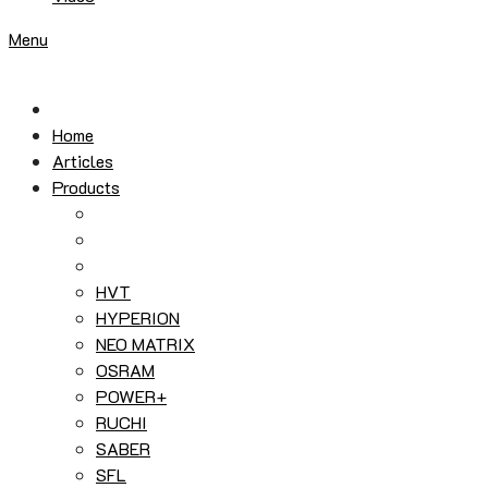
Menu
Home
Articles
Products
HVT
HYPERION
NEO MATRIX
OSRAM
POWER+
RUCHI
SABER
SFL