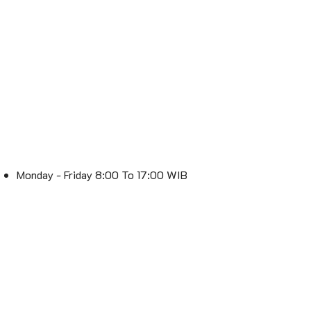
Monday - Friday 8:00 To 17:00 WIB
Saturday 8:00 To 16:00 WIB
Sunday : Off
Spesialis Lampu – Lebih Terang, Lebih Stylish