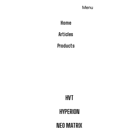
Skip
Menu
to
content
Home
Articles
Products
HVT
HYPERION
NEO MATRIX