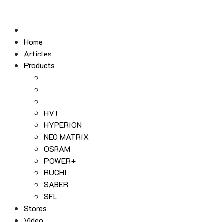
Skip
to
content
Home
Articles
Products
HVT
HYPERION
NEO MATRIX
OSRAM
POWER+
RUCHI
SABER
SFL
Stores
Video