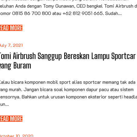
keluhan Anda dengan Tomy Gunawan, CEO bengkel Tomi Airbrush d
nomor 0815 86 700 800 atau +62 812 9051 665. Sudah...
READ MORE
uly 7, 2021
Tomi Airbrush Sanggup Bereskan Lampu Sportcar
yang Buram
Kalau bicara komponen mobil sport alias sportcar memang tak ada
yang murah. Jangan bicara soal komponen dapur pacu atau sistem
sensornya. Bahkan untuk urusan komponen eksterior seperti headl
un...
READ MORE
October 10, 2020