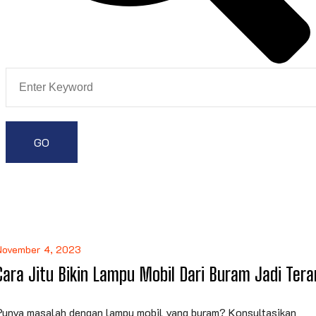
November 4, 2023
Cara Jitu Bikin Lampu Mobil Dari Buram Jadi Ter
Punya masalah dengan lampu mobil yang buram? Konsultasikan