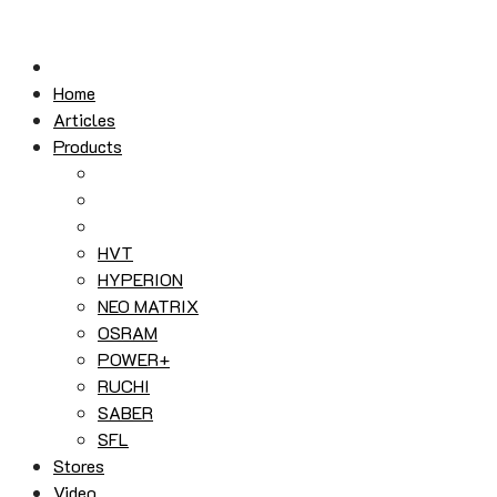
Skip
to
content
Home
Articles
Products
HVT
HYPERION
NEO MATRIX
OSRAM
POWER+
RUCHI
SABER
SFL
Stores
Video