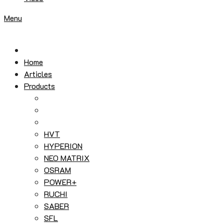
Menu
Home
Articles
Products
HVT
HYPERION
NEO MATRIX
OSRAM
POWER+
RUCHI
SABER
SFL